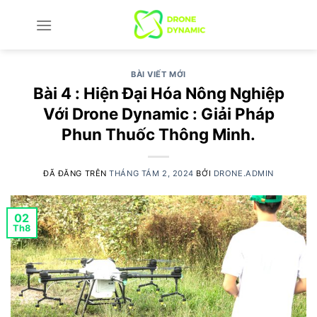
Chuyển
đến
nội
dung
BÀI VIẾT MỚI
Bài 4 : Hiện Đại Hóa Nông Nghiệp
Với Drone Dynamic : Giải Pháp
Phun Thuốc Thông Minh.
ĐÃ ĐĂNG TRÊN
THÁNG TÁM 2, 2024
BỞI
DRONE.ADMIN
02
Th8