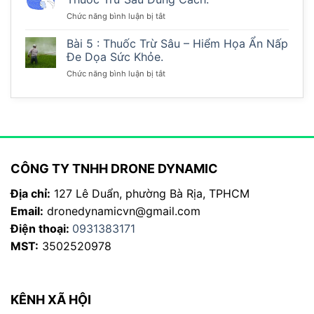
Drone
Trừ
ở
Chức năng bình luận bị tắt
Phun
Sâu
Bài
Thuốc
Có
6
Bài 5 : Thuốc Trừ Sâu – Hiểm Họa Ẩn Nấp
Trừ
Khó
:
Sâu
Đe Dọa Sức Khỏe.
Không
Sử
Hoạt
?
ở
Chức năng bình luận bị tắt
Dụng
Động
Bài
Và
Như
5
Bảo
Thế
:
Quản
Nào
Thuốc
Drone
Trừ
Phun
Sâu
Thuốc
–
Trừ
CÔNG TY TNHH DRONE DYNAMIC
Hiểm
Sâu
Họa
Đúng
Địa chỉ:
127 Lê Duẩn, phường Bà Rịa, TPHCM
Ẩn
Cách.
Nấp
Email:
dronedynamicvn@gmail.com
Đe
Điện thoại:
0931383171
Dọa
Sức
MST:
3502520978
Khỏe.
KÊNH XÃ HỘI