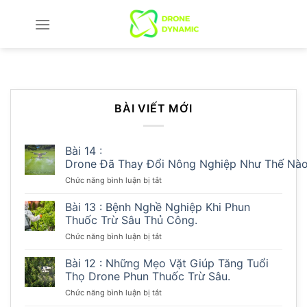
Chuyển
đến
nội
dung
BÀI VIẾT MỚI
Bài 14 :
Drone Đã Thay Đổi Nông Nghiệp Như Thế Nà
ở
Chức năng bình luận bị tắt
Bài
14
Bài 13 : Bệnh Nghề Nghiệp Khi Phun
:
Thuốc Trừ Sâu Thủ Công.
Drone Đã Thay Đổi Nông Nghiệp Như T
ở
Chức năng bình luận bị tắt
Bài
13
Bài 12 : Những Mẹo Vặt Giúp Tăng Tuổi
:
Thọ Drone Phun Thuốc Trừ Sâu.
Bệnh
ở
Chức năng bình luận bị tắt
Nghề
Bài
Nghiệp