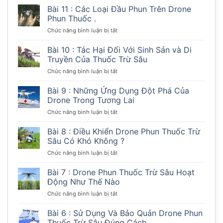
12
Bài 11 : Các Loại Đầu Phun Trên Drone
Khi
:
Phun
Phun Thuốc .
Những
Thuốc
ở
Chức năng bình luận bị tắt
Mẹo
Trừ
Bài
Vặt
Sâu
11
Bài 10 : Tác Hại Đối Với Sinh Sản và Di
Giúp
Thủ
:
Tăng
Truyền Của Thuốc Trừ Sâu
Công.
Các
Tuổi
ở
Chức năng bình luận bị tắt
Loại
Thọ
Bài
Đầu
Drone
10
Bài 9 : Những Ứng Dụng Đột Phá Của
Phun
Phun
:
Trên
Drone Trong Tương Lai
Thuốc
Tác
Drone
Trừ
ở
Chức năng bình luận bị tắt
Hại
Phun
Sâu.
Bài
Đối
Thuốc
9
Bài 8 : Điều Khiển Drone Phun Thuốc Trừ
Với
.
:
Sinh
Sâu Có Khó Không ?
Những
Sản
ở
Chức năng bình luận bị tắt
Ứng
và
Bài
Dụng
Di
8
Bài 7 : Drone Phun Thuốc Trừ Sâu Hoạt
Đột
Truyền
:
Phá
Động Như Thế Nào
Của
Điều
Của
Thuốc
ở
Chức năng bình luận bị tắt
Khiển
Drone
Trừ
Bài
Drone
Trong
Sâu
7
Bài 6 : Sử Dụng Và Bảo Quản Drone Phun
Phun
Tương
:
Thuốc
Thuốc Trừ Sâu Đúng Cách.
Lai